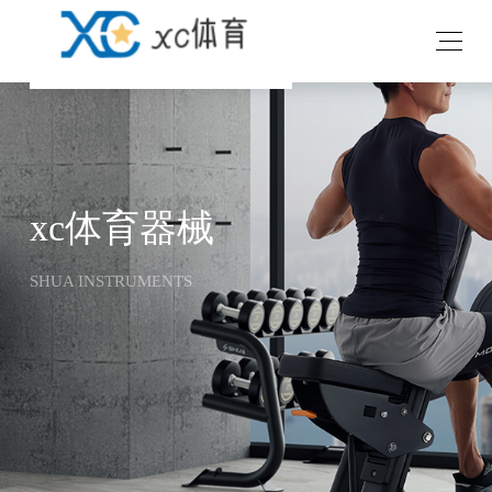
xc体育器械
SHUA INSTRUMENTS