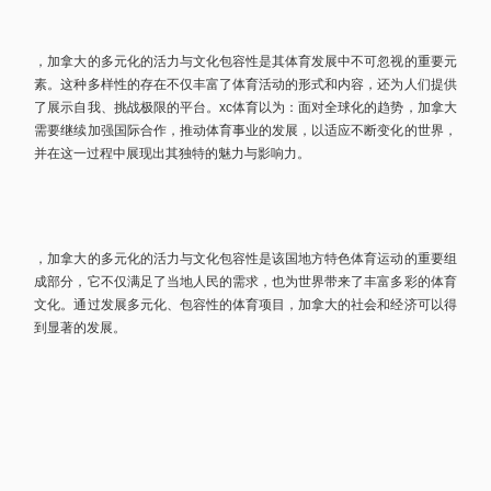
，加拿大的多元化的活力与文化包容性是其体育发展中不可忽视的重要元
素。这种多样性的存在不仅丰富了体育活动的形式和内容，还为人们提供
了展示自我、挑战极限的平台。xc体育以为：面对全球化的趋势，加拿大
需要继续加强国际合作，推动体育事业的发展，以适应不断变化的世界，
并在这一过程中展现出其独特的魅力与影响力。
，加拿大的多元化的活力与文化包容性是该国地方特色体育运动的重要组
成部分，它不仅满足了当地人民的需求，也为世界带来了丰富多彩的体育
文化。通过发展多元化、包容性的体育项目，加拿大的社会和经济可以得
到显著的发展。