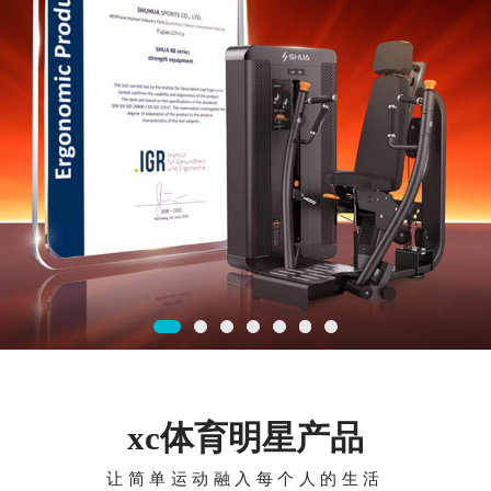
xc体育明星产品
让简单运动融入每个人的生活