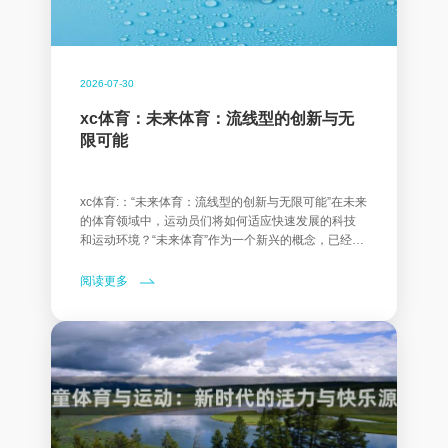
2026-07-30
xc体育：未来体育：流线型的创新与无
限可能
xc体育:：“未来体育：流线型的创新与无限可能”在未来
的体育领域中，运动员们将如何适应快速发展的科技
和运动环境？“未来体育”作为一个新兴的概念，已经从
单一的竞技运动转向了更加包容性的多元化体育项目
阅读更多