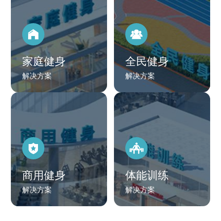
家庭健身
全民健身
解决方案
解决方案
商用健身
体能训练
解决方案
解决方案