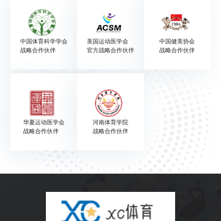
中国体育科学学会
美国运动医学会
中国健美协会
战略合作伙伴
官方战略合作伙伴
战略合作伙伴
华夏运动医学会
河南体育学院
战略合作伙伴
战略合作伙伴